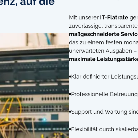
nz, auf die
Mit unserer
IT-Flatrate
gen
zuverlässige, transparent
maßgeschneiderte Servic
das zu einem festen monat
unerwarteten Ausgaben –
maximale Leistungsstärk
Klar definierter Leistun
Professionelle Betreuung
Support und Wartung sind
Flexibilität durch skalier